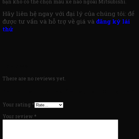
bạn khó có thể chọn mẫu xe nào ngoài Mitsubishi.
Hãy liên hệ ngay với đại lý của chúng tôi: để
được tư vấn và hỗ trợ về giá và
đăng ký lái
thử
Reviews
There are no reviews yet.
Be the first to review “Mitsubishi Outlander”
Your rating
*
Your review
*