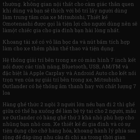
thường. không gian nội thất cho cảm giác thân quen
khi dùng và bạn sẽ thích với bố trí lấy người dùng
làm trung tâm của xe Mitsubishi, Thiết kế
Omotenashi được gọi là tiện lợi cho người dùng nên sẽ
làmột chiếc gia cho gia đình bạn hài lòng nhất.
Khoang tài xế có vô lăn bọc da và nút bấm tích hợp
làm cho xe thêm phần thể thao và tiện dụng.
Hệ thống giải trí bên trong xe có màn hình 7 inch kết
nối được các tính năng, Bluetooth, USB, AM/FM và
đặc biệt là Apple Carplay và Android Auto cho kết nối
trọn vẹn của sự giải trí bên trong xe, Mitsubishi
Outlander có hệ thống âm thanh hay với chất lượng 7
loa
Hàng ghế thức 2 ngồi 3 người lớn nếu bạn đi 2 thì ghế
giữa có thể hạ xuống để làm bệ tỳ tai cho 2 người, mẫu
xe Outlander có hàng ghế thứ 3 khá nhỏ phù hợp cho
nhũng bạn nhỏ con. Xe thiết kế đi gia đình và có sự
tiện dụng cho chở hàng hóa, khoang hành lý phía sau
rộng để đáp ứng nhu cầu đi chi xa trong thời gian