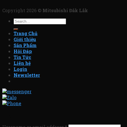
Copyright 2026 ©
Mitsubishi Đắk Lắk
Search
for:
Trang Chủ
Giới thiệu
Sản Phẩm
Hỏi Đáp
Tin Tức
Liên hệ
Login
Newsletter
Login
Username or email address
*