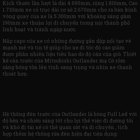
Kích thước lần lượt là dài 4.695mm, rộng 1.810mm, Cao
1.710mm xe có trục dài cơ sở 2.670mm cho ra bán kính
vòng quay của xe là 5.300mm với khoảng sáng gầm
190mm xe thuận lợi di chuyển trong nội thành phố
linh hoạt và tránh ngập nước.
Nắp capo của xe có những đường gân dập nổi tạo vẻ
mạnh mẽ và tin tế giúp cho xe đi tốc độ cao giảm
được phần nhiên liệu tiêu hao do độ cản của gió. Thiết
kế cản trước của Mitsubishi Outlander mạ Cờ rôm
sáng bóng tôn lên tính sang trọng và nhìn xe thanh
thoát hơn.
Cụm đèn xe Outlander
Hệ thống đèn trước của Outlander là bóng Full Led với
độ bền và chiếu sáng tốt cho lợi thế việc đi đường tối
và khó đi tài xế có thê quan sát và di chuyển , tích
hợp thêm hệ thống rửa đèn hiện đại tiện dụng.