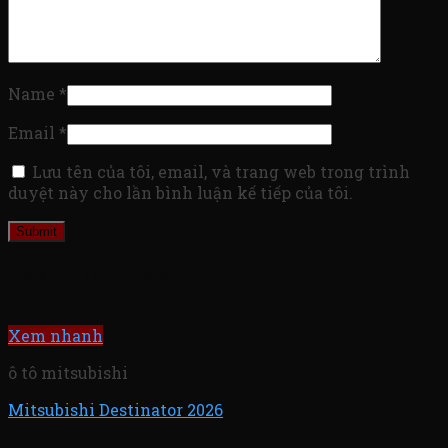
Name
*
Email
*
Lưu tên của tôi, email, và trang web trong trình
duyệt này cho lần bình luận kế tiếp của tôi.
Related products
Xem nhanh
ô tô mitsubishi
Mitsubishi Destinator 2026