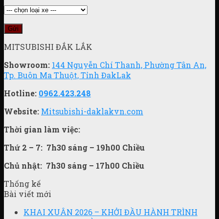
MITSUBISHI ĐẮK LẮK
Showroom:
144 Nguyễn Chí Thanh, Phường Tân An,
Tp. Buôn Ma Thuột, Tỉnh ĐakLak
Hotline:
0962.423.248
Website:
Mitsubishi-daklakvn.com
Thời gian làm việc:
Thứ 2 – 7:
7h30 sáng – 19h00 Chiều
Chủ nhật:
7h30 sáng – 17h00 Chiều
Thống kế
Bài viết mới
KHAI XUÂN 2026 – KHỞI ĐẦU HÀNH TRÌNH