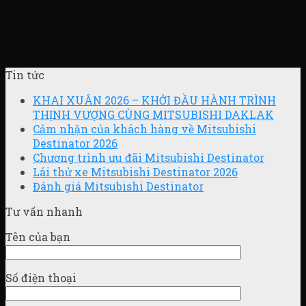
Tin tức
KHAI XUÂN 2026 – KHỞI ĐẦU HÀNH TRÌNH
THỊNH VƯỢNG CÙNG MITSUBISHI DAKLAK
Cảm nhận của khách hàng về Mitsubishi
Destinator 2026
Chương trình ưu đãi Mitsubishi Destinator
Lái thử xe Mitsubishi Destinator 2026
Đánh giá Mitsubishi Destinator
Tư vấn nhanh
Tên của bạn
Số điện thoại