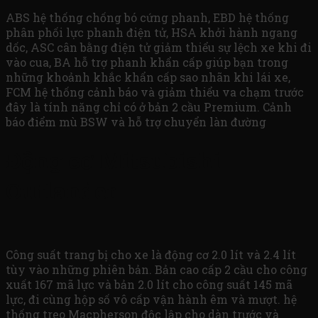
ABS hệ thống chống bó cứng phanh, EBD hệ thống
phân phối lực phanh điện tử, HSA khởi hành ngang
dốc, ASC cân bằng điện tử giảm thiểu sự lệch xe khi đi
vào cua, BA hỗ trợ phanh khẩn cấp giúp bạn trong
những khoảnh khắc khẩn cấp sao nhãn khi lái xe,
FCM hệ thống cảnh báo và giảm thiểu va chạm trước
đây là tính năng chỉ có ở bản 2 cầu Premium. Cảnh
báo điểm mù BSW và hỗ trợ chuyển làn đường
Động cơ Mitsubishi
Outlander
Công suất trang bị cho xe là động cơ 2.0 lít và 2.4 lít
tùy vào những phiên bản. Bản cao cấp 2 cầu cho công
xuất 167 mã lực và bản 2.0 lít cho công suất 145 mã
lực, đi cùng hộp số vô cấp vận hành êm và mượt. hệ
thống treo Macpherson độc lập cho dàn trước và