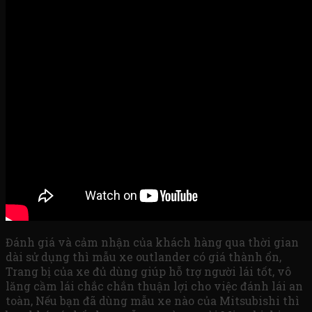
Đánh giá và cảm nhận của khách hàng qua thời gian
dài sử dụng thì mẫu xe outlander có giá thành ổn,
Trang bị của xe đủ dùng giúp hỗ trợ người lái tốt, vô
lăng cầm lái chắc chắn thuận lợi cho việc đánh lái an
toàn, Nếu bạn đã dùng mẫu xe nào của Mitsubishi thì