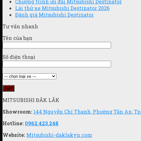
Chương trình ưu đãi Mitsubishi Destinator
Lái thử xe Mitsubishi Destinator 2026
Đánh giá Mitsubishi Destinator
Tư vấn nhanh
Tên của bạn
Số điện thoại
MITSUBISHI ĐẮK LẮK
Showroom:
144 Nguyễn Chí Thanh, Phường Tân An, Tp
Hotline:
0962.423.248
Website:
Mitsubishi-daklakvn.com