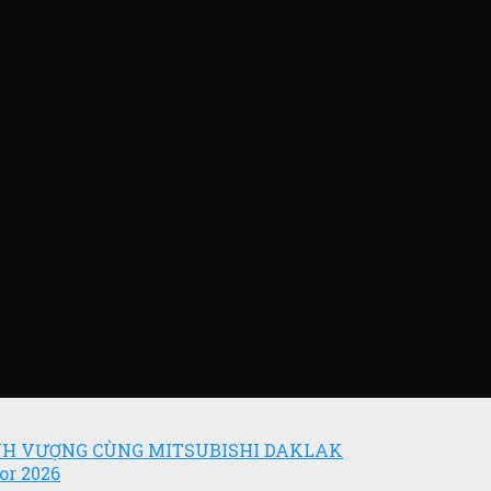
ỊNH VƯỢNG CÙNG MITSUBISHI DAKLAK
or 2026