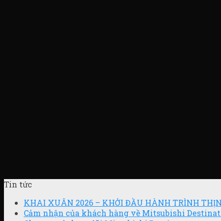
Tin tức
KHAI XUÂN 2026 – KHỞI ĐẦU HÀNH TRÌNH TH
Cảm nhận của khách hàng về Mitsubishi Destinat