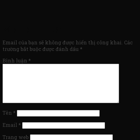
Để lại một bình luận
Email của bạn sẽ không được hiển thị công khai.
Các
trường bắt buộc được đánh dấu
*
Bình luận
*
Tên
*
Email
*
Trang web