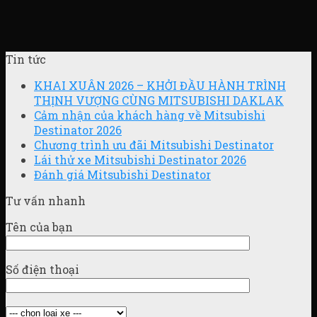
Tin tức
KHAI XUÂN 2026 – KHỞI ĐẦU HÀNH TRÌNH
THỊNH VƯỢNG CÙNG MITSUBISHI DAKLAK
Cảm nhận của khách hàng về Mitsubishi
Destinator 2026
Chương trình ưu đãi Mitsubishi Destinator
Lái thử xe Mitsubishi Destinator 2026
Đánh giá Mitsubishi Destinator
Tư vấn nhanh
Tên của bạn
Số điện thoại