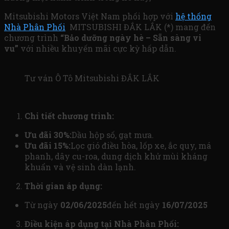
Mitsubishi Motors Việt Nam phối hợp với
hệ thống
Nhà Phân Phối
MITSUBISHI ĐẮK LẮK (*) mang đến
chương trình
“Bảo dưỡng ngày hè – Sẵn sàng vi
vu”
với nhiều khuyến mãi cực kỳ hấp dẫn.
Tư ván Ô Tô Mitsubishi ĐẮK LẮK
Chi tiết chương trình:
Ưu đãi 30%:
Dầu hộp số, gạt mưa.
Ưu đãi 15%:
Lọc gió điều hòa, lốp xe, ắc quy, má
phanh, dây cu-roa, dung dịch khử mùi kháng
khuẩn và vệ sinh dàn lạnh.
Thời gian áp dụng:
Từ ngày
02/06/2025
đến hết ngày
16/07/2025
Điều kiện áp dụng tại Nhà Phân Phối: