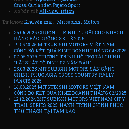
Cross
,
Outlander
,
Pajero Sport
Xe bán tải:
All-New Triton
Từ khoá:
Khuyến mãi
,
Mitsubishi Motors
,
26.05.2025 CHƯƠNG TRÌNH ƯU ĐÃI CHO KHÁCH
HÀNG BẢO DƯỠNG XE HÈ 2025
19.05.2025 MITSUBISHI MOTORS VIỆT NAM
CÔNG BỐ KẾT QUẢ KINH DOANH THÁNG 04/2025
07.05.2025 CHƯƠNG TRÌNH HỖ TRỢ TÀI CHÍNH
“LÃI SUẤT CỐ ĐỊNH 02 NĂM ĐẦU”
25.03.2025 MITSUBISHI MOTORS SẴN SÀNG
CHINH PHỤC ASIA CROSS COUNTRY RALLY
(AXCR) 2025
14.03.2025 MITSUBISHI MOTORS VIỆT NAM
CÔNG BỐ KẾT QUẢ KINH DOANH THÁNG 02/2025
12.12.2024 MITSUBISHI MOTORS VIETNAM CITY
TRAIL SERIES 2025: HÀNH TRÌNH CHINH PHỤC
THỬ THÁCH TẠI TAM ĐẢO