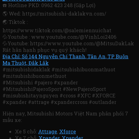
☎️ Hotline PKD: 0962 423 248 (Gặp Lợi)
🌎 Wed: https://mitsubishi-daklakvn.com/
🌏 Tiktok :
https://www.tiktok.com/@salemiennuichat
💦Youtube : www.youtube.com/@VinhLoi2406
💦Youtube: https://www.youtube.com/@MitsuDakLak
Rất hân hạnh phục vụ quý khách!
Địa Chỉ: Số 144 Nguyễn Chí Thanh, Tân An, TP Buôn
Ma Thuột, Đắk Lắk
#mitsubishidaklak #mitsubishibuonmathuot
#mitsubishibuonmethuot
#Mitsubishi #pajero #xpander
#MitsubishiPajeroSport #NewPajeroSport
#misubishitaynguyen #cross #XFC #XFORCE
#xpander #attrage #xpandercross #outlander
Hiện nay, Mitsubishi Motors Việt Nam phân phối 7
mẫu xe:
Xe 5 chỗ:
Attrage
,
Xforce
Xe 7 chỗ:
Xpander
,
Xpander