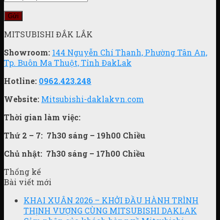
MITSUBISHI ĐẮK LẮK
Showroom:
144 Nguyễn Chí Thanh, Phường Tân An,
Tp. Buôn Ma Thuột, Tỉnh ĐakLak
Hotline:
0962.423.248
Website:
Mitsubishi-daklakvn.com
Thời gian làm việc:
Thứ 2 – 7:
7h30 sáng – 19h00 Chiều
Chủ nhật:
7h30 sáng – 17h00 Chiều
Thống kế
Bài viết mới
KHAI XUÂN 2026 – KHỞI ĐẦU HÀNH TRÌNH
THỊNH VƯỢNG CÙNG MITSUBISHI DAKLAK