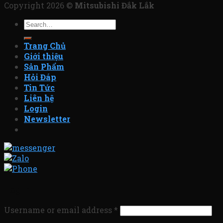
Copyright 2026 ©
Mitsubishi Đắk Lắk
Search
for:
Trang Chủ
Giới thiệu
Sản Phẩm
Hỏi Đáp
Tin Tức
Liên hệ
Login
Newsletter
Login
Username or email address
*