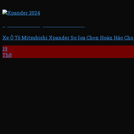
Xpander 2024 Dòng xe 7 MPV Gia Đình
Xe Ô Tô Mitsubishi Xpander Sự lựa Chọn Hoàn Hảo Cho
19
Th8