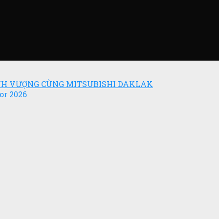
ỊNH VƯỢNG CÙNG MITSUBISHI DAKLAK
or 2026