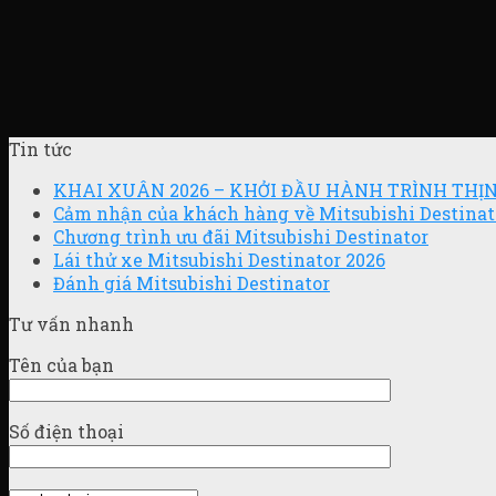
Tin tức
KHAI XUÂN 2026 – KHỞI ĐẦU HÀNH TRÌNH TH
Cảm nhận của khách hàng về Mitsubishi Destinat
Chương trình ưu đãi Mitsubishi Destinator
Lái thử xe Mitsubishi Destinator 2026
Đánh giá Mitsubishi Destinator
Tư vấn nhanh
Tên của bạn
Số điện thoại