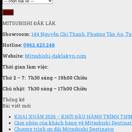
MITSUBISHI ĐẮK LẮK
Showroom:
144 Nguyễn Chí Thanh, Phường Tân An, Tp
Hotline:
0962.423.248
Website:
Mitsubishi-daklakvn.com
Thời gian làm việc:
Thứ 2 – 7:
7h30 sáng – 19h00 Chiều
Chủ nhật:
7h30 sáng – 17h00 Chiều
Thống kế
Bài viết mới
KHAI XUÂN 2026 – KHỞI ĐẦU HÀNH TRÌNH TH
Cảm nhận của khách hàng về Mitsubishi Destinat
Chương trình ưu đãi Mitsubishi Destinator