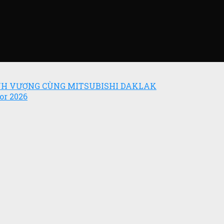
ỊNH VƯỢNG CÙNG MITSUBISHI DAKLAK
or 2026