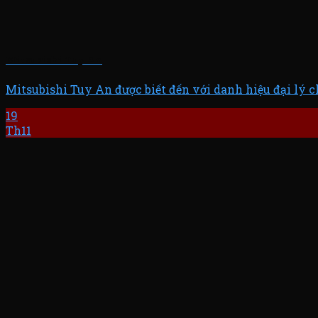
Mitsubishi Tuy An
Mitsubishi Tuy An được biết đến với danh hiệu đại lý 
19
Th11