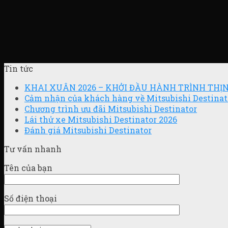
Tin tức
KHAI XUÂN 2026 – KHỞI ĐẦU HÀNH TRÌNH TH
Cảm nhận của khách hàng về Mitsubishi Destinat
Chương trình ưu đãi Mitsubishi Destinator
Lái thử xe Mitsubishi Destinator 2026
Đánh giá Mitsubishi Destinator
Tư vấn nhanh
Tên của bạn
Số điện thoại