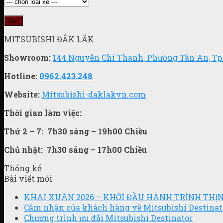
MITSUBISHI ĐẮK LẮK
Showroom:
144 Nguyễn Chí Thanh, Phường Tân An, Tp
Hotline:
0962.423.248
Website:
Mitsubishi-daklakvn.com
Thời gian làm việc:
Thứ 2 – 7:
7h30 sáng – 19h00 Chiều
Chủ nhật:
7h30 sáng – 17h00 Chiều
Thống kế
Bài viết mới
KHAI XUÂN 2026 – KHỞI ĐẦU HÀNH TRÌNH TH
Cảm nhận của khách hàng về Mitsubishi Destinat
Chương trình ưu đãi Mitsubishi Destinator